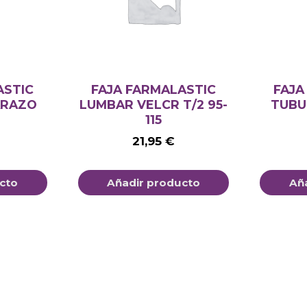
ASTIC
FAJA FARMALASTIC
FAJA
ARAZO
LUMBAR VELCR T/2 95-
TUBU
115
21,95
€
cto
Añadir producto
Añ