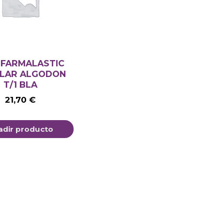
 FARMALASTIC
LAR ALGODON
T/1 BLA
21,70
€
adir producto