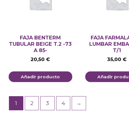
FAJA BENTERM
FAJA FARMAL
TUBULAR BEIGE T.2 -73
LUMBAR EMB
A 85-
T/1
20,50
€
35,00
€
Añadir producto
Añadir produ
1
2
3
4
→