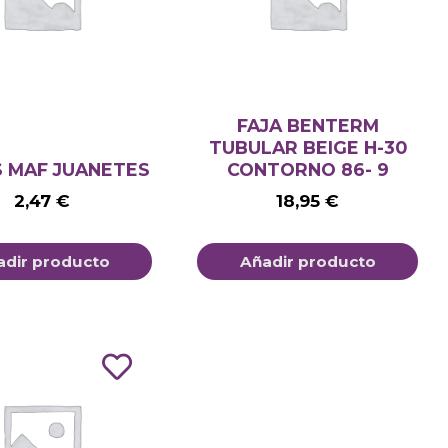
FAJA BENTERM
TUBULAR BEIGE H-30
S MAF JUANETES
CONTORNO 86- 9
2,47
€
18,95
€
adir producto
Añadir producto