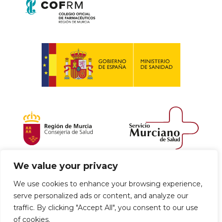
We value your privacy
Política de envío y devoluciones
We use cookies to enhance your browsing experience,
serve personalized ads or content, and analyze our
Política de privacidad
Uso de cookies
traffic. By clicking "Accept All", you consent to our use
of cookies.