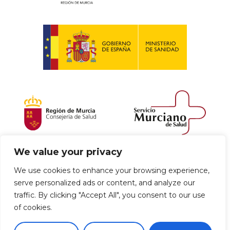
We value your privacy
Política de envío y devoluciones
We use cookies to enhance your browsing experience,
serve personalized ads or content, and analyze our
Política de privacidad
Uso de cookies
traffic. By clicking "Accept All", you consent to our use
of cookies.
Aviso legal
Términos y condiciones
0