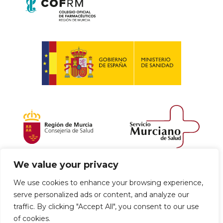
We value your privacy
Política de envío y devoluciones
We use cookies to enhance your browsing experience,
serve personalized ads or content, and analyze our
Política de privacidad
Uso de cookies
traffic. By clicking "Accept All", you consent to our use
of cookies.