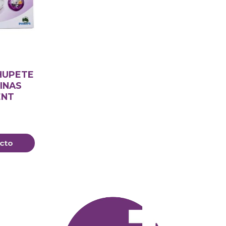
HUPETE
INAS
ENT
cto