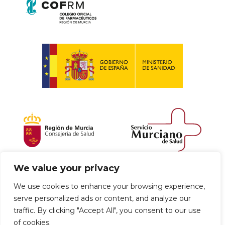
We value your privacy
Política de envío y devoluciones
We use cookies to enhance your browsing experience,
serve personalized ads or content, and analyze our
Política de privacidad
Uso de cookies
traffic. By clicking "Accept All", you consent to our use
of cookies.