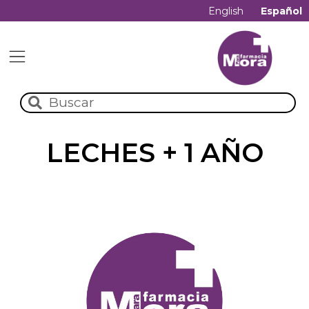
English
Español
LECHES + 1 AÑO