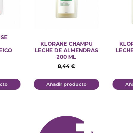
TSE
KLORANE CHAMPU
KLO
EICO
LECHE DE ALMENDRAS
LECHE
200 ML
8,44
€
cto
Añadir producto
Añ