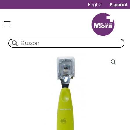
English
Español