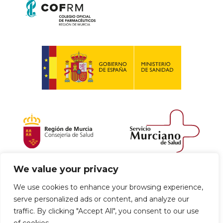
We value your privacy
Política de envío y devoluciones
We use cookies to enhance your browsing experience,
serve personalized ads or content, and analyze our
Política de privacidad
Uso de cookies
traffic. By clicking "Accept All", you consent to our use