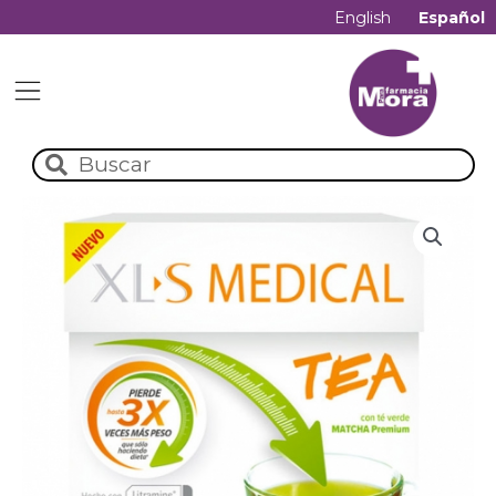
English
Español