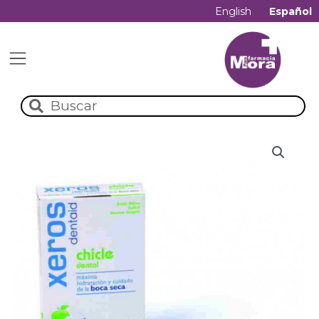
English
Español