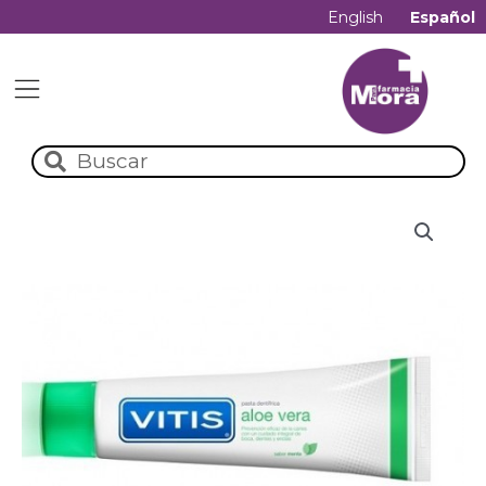
English
Español