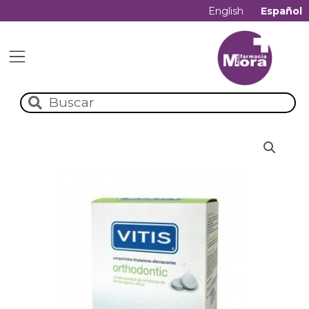
English
Español