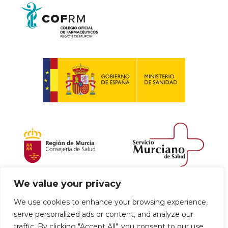
We value your privacy
Política de envío y devoluciones
We use cookies to enhance your browsing experience,
serve personalized ads or content, and analyze our
Política de privacidad
Uso de cookies
traffic. By clicking "Accept All", you consent to our use