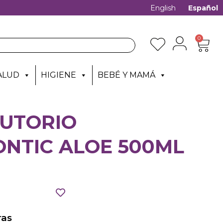
English
Español
0
ALUD
HIGIENE
BEBÉ Y MAMÁ
LUTORIO
NTIC ALOE 500ML
as