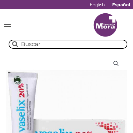
English
Español