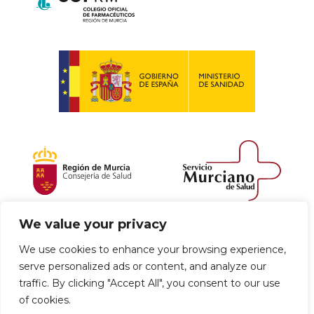
We value your privacy
Política de envío y devoluciones
We use cookies to enhance your browsing experience,
serve personalized ads or content, and analyze our
Política de privacidad
Uso de cookies
traffic. By clicking "Accept All", you consent to our use
of cookies.
Aviso legal
Términos y condiciones