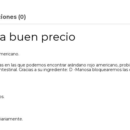
iones (0)
 a buen precio
mericano.
as en las que podemos encontrar arándano rojo americano, probiót
ora intestinal. Gracias a su ingrediente: D -Manosa bloquearemos la
os.
iariamente.