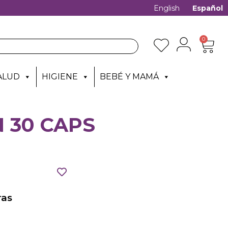
English
Español
0
ALUD
HIGIENE
BEBÉ Y MAMÁ
 30 CAPS
as