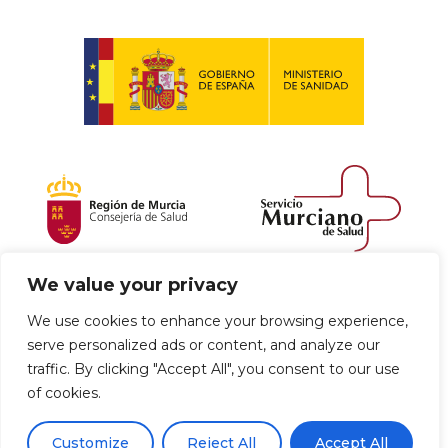
We value your privacy
Política de envío y devoluciones
We use cookies to enhance your browsing experience,
serve personalized ads or content, and analyze our
Política de privacidad
Uso de cookies
traffic. By clicking "Accept All", you consent to our use
of cookies.
Aviso legal
Términos y condiciones
0
Customize
Reject All
Accept All