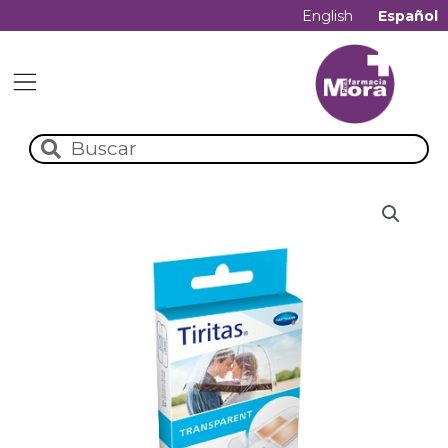
English
Español