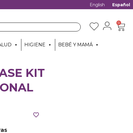
English
Español
0
ALUD
HIGIENE
BEBÉ Y MAMÁ
ASE KIT
IONAL
as