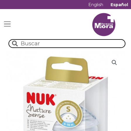
English
Español