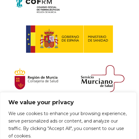
We value your privacy
Política de envío y devoluciones
We use cookies to enhance your browsing experience,
serve personalized ads or content, and analyze our
Política de privacidad
Uso de cookies
traffic. By clicking "Accept All", you consent to our use
of cookies.