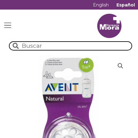
English
Español