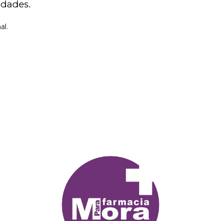
idades.
al.