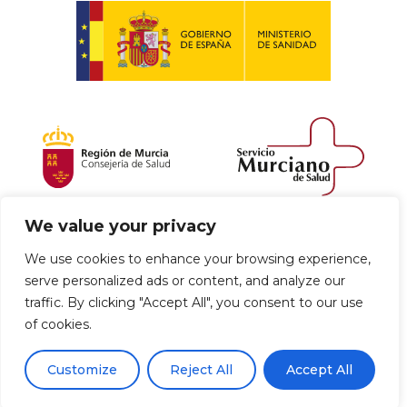
We value your privacy
Política de envío y devoluciones
We use cookies to enhance your browsing experience,
serve personalized ads or content, and analyze our
Política de privacidad
Uso de cookies
traffic. By clicking "Accept All", you consent to our use
of cookies.
Aviso legal
Términos y condiciones
0
Customize
Reject All
Accept All
Declaración de Accesibilidad