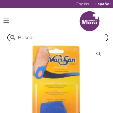
English
Español