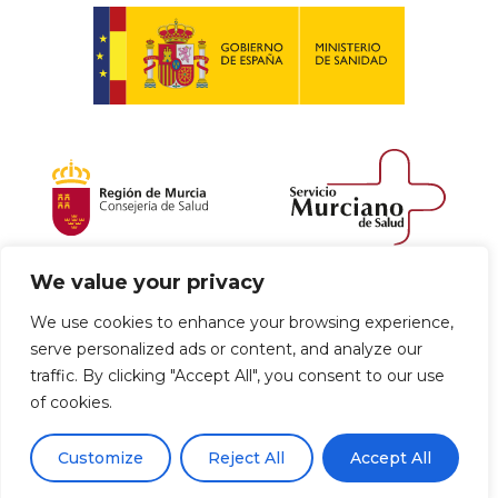
We value your privacy
Política de envío y devoluciones
We use cookies to enhance your browsing experience,
serve personalized ads or content, and analyze our
Política de privacidad
Uso de cookies
traffic. By clicking "Accept All", you consent to our use
of cookies.
Aviso legal
Términos y condiciones
0
Customize
Reject All
Accept All
Declaración de Accesibilidad