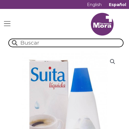
English
Español