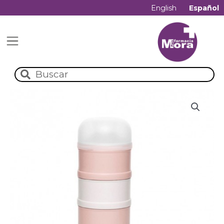
English
Español