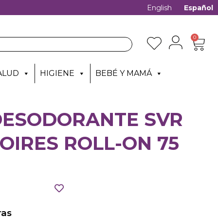
English
Español
0
ALUD
HIGIENE
BEBÉ Y MAMÁ
 DESODORANTE SVR
OIRES ROLL-ON 75
as