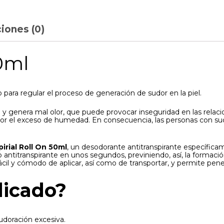
iones (0)
50ml
ara regular el proceso de generación de sudor en la piel.
a y genera mal olor, que puede provocar inseguridad en las rela
las por el exceso de humedad. En consecuencia, las personas con s
irial Roll On 50ml
, un desodorante antitranspirante específic
 antitranspirante en unos segundos, previniendo, así, la formac
cil y cómodo de aplicar, así como de transportar, y permite penet
dicado?
sudoración excesiva.