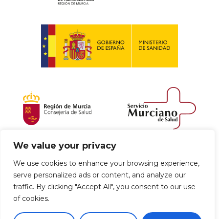
We value your privacy
Política de envío y devoluciones
We use cookies to enhance your browsing experience,
serve personalized ads or content, and analyze our
Política de privacidad
Uso de cookies
traffic. By clicking "Accept All", you consent to our use
of cookies.
Aviso legal
Términos y condiciones