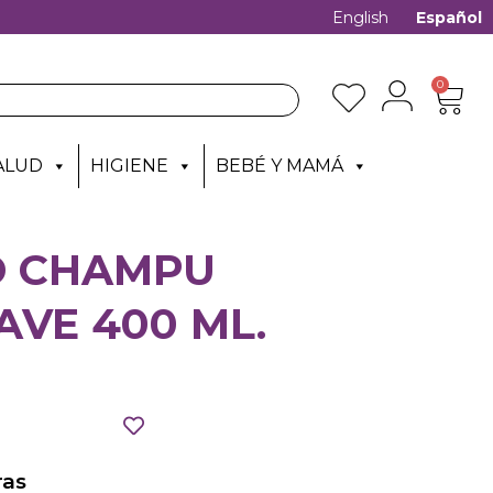
English
Español
0
ALUD
HIGIENE
BEBÉ Y MAMÁ
D CHAMPU
VE 400 ML.
as