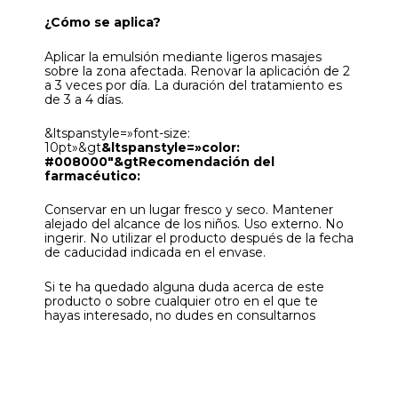
¿Cómo se aplica?
Aplicar la emulsión mediante ligeros masajes
sobre la zona afectada. Renovar la aplicación de 2
a 3 veces por día. La duración del tratamiento es
de 3 a 4 días.
&ltspanstyle=»font-size:
10pt»&gt
&ltspanstyle=»color:
#008000″&gtRecomendación del
farmacéutico:
Conservar en un lugar fresco y seco. Mantener
alejado del alcance de los niños. Uso externo. No
ingerir. No utilizar el producto después de la fecha
de caducidad indicada en el envase.
Si te ha quedado alguna duda acerca de este
producto o sobre cualquier otro en el que te
hayas interesado, no dudes en consultarnos