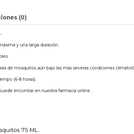
iones (0)
.
máxima y una larga duración.
les .
uras de mosquitos aún bajo las más severas condiciones climatol
iempo (6-8 horas).
uede encontrar en nuestra farmacia online .
squitos 75 ML.