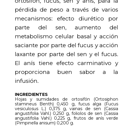
ortosifón, fucus, sen y anís, para la
pérdida de peso a través de varios
mecanismos: efecto diurético por
parte del sen, aumento del
metabolismo celular basal y acción
saciante por parte del fucus y acción
laxante por parte del sen y el fucus.
El anís tiene efecto carminativo y
proporciona buen sabor a la
infusión.
INGREDIENTES
Hojas y sumidades de ortosifón (Ortosiphon
stamineus Benth) 0,450 g, fucus alga (Fucus
vesiculosus L.) 0,375 g, vainas de sen (Cassia
angustifolia Vahl.) 0,250 g, foliolos de sen (Cassia
angustifolia Vahl.) 0,225 g, frutos de anís verde
(Pimpinella anisum) 0,200 g.