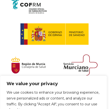
We value your privacy
Política de envío y devoluciones
We use cookies to enhance your browsing experience,
serve personalized ads or content, and analyze our
Política de privacidad
Uso de cookies
traffic. By clicking "Accept All", you consent to our use