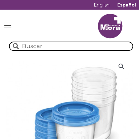
English
Español