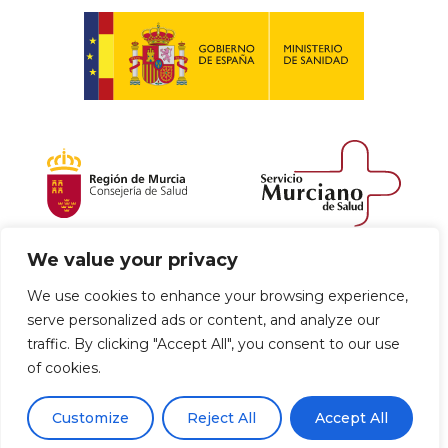
We value your privacy
Política de envío y devoluciones
We use cookies to enhance your browsing experience,
serve personalized ads or content, and analyze our
Política de privacidad
Uso de cookies
traffic. By clicking "Accept All", you consent to our use
of cookies.
Aviso legal
Términos y condiciones
0
Customize
Reject All
Accept All
Declaración de Accesibilidad