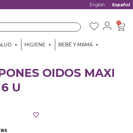
English
Español
0
ALUD
HIGIENE
BEBÉ Y MAMÁ
PONES OIDOS MAXI
 6 U
as