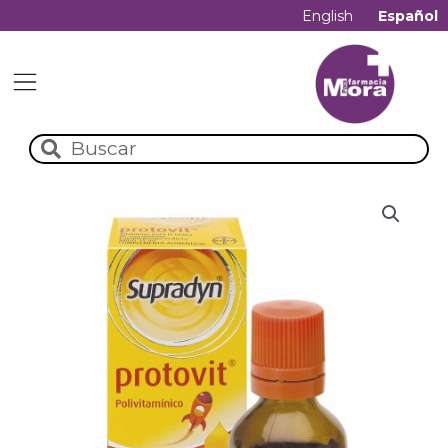
English
Español