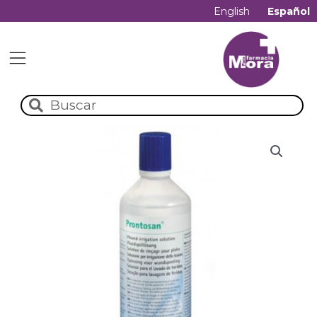
English
Español