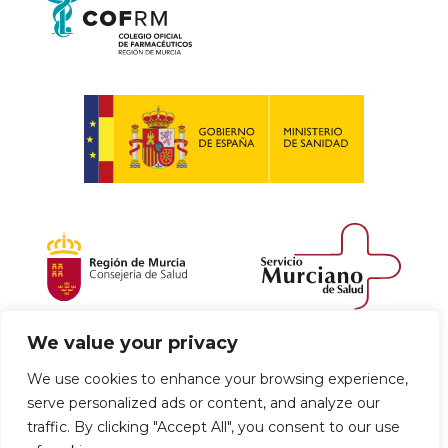
We value your privacy
Política de envío y devoluciones
We use cookies to enhance your browsing experience,
serve personalized ads or content, and analyze our
Política de privacidad
Uso de cookies
traffic. By clicking "Accept All", you consent to our use