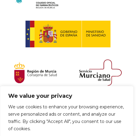
We value your privacy
Política de envío y devoluciones
We use cookies to enhance your browsing experience,
serve personalized ads or content, and analyze our
Política de privacidad
Uso de cookies
traffic. By clicking "Accept All", you consent to our use
of cookies.
Aviso legal
Términos y condiciones