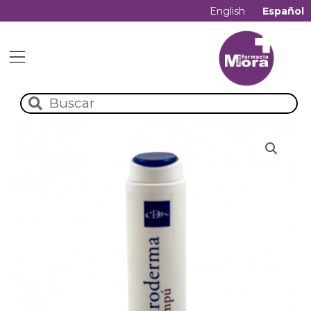
English
Español