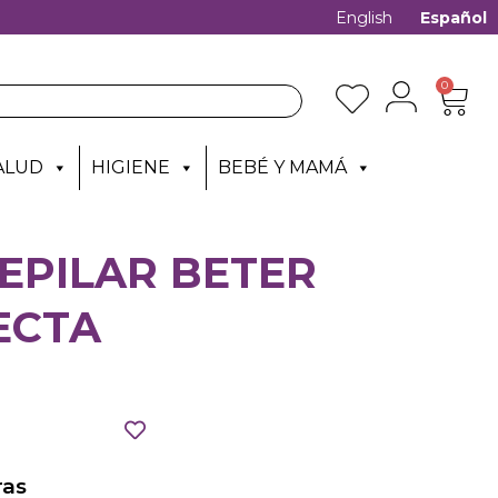
English
Español
0
ALUD
HIGIENE
BEBÉ Y MAMÁ
EPILAR BETER
ECTA
as