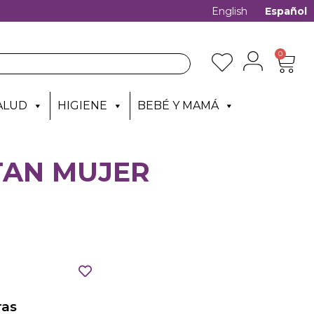
English
Español
0
ALUD
HIGIENE
BEBÉ Y MAMÁ
TAN MUJER
as