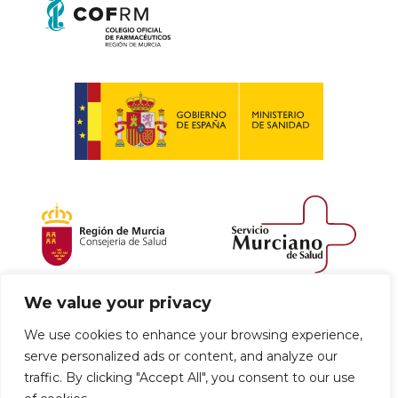
We value your privacy
Política de envío y devoluciones
We use cookies to enhance your browsing experience,
serve personalized ads or content, and analyze our
Política de privacidad
Uso de cookies
traffic. By clicking "Accept All", you consent to our use