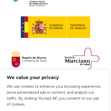
We value your privacy
Política de envío y devoluciones
We use cookies to enhance your browsing experience,
serve personalized ads or content, and analyze our
Política de privacidad
Uso de cookies
traffic. By clicking "Accept All", you consent to our use
of cookies.
Aviso legal
Términos y condiciones