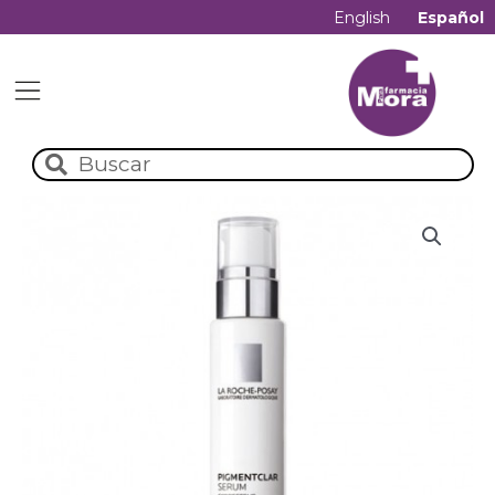
English
Español