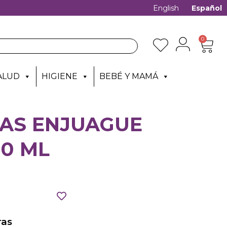
English
Español
0
ALUD
HIGIENE
BEBÉ Y MAMÁ
IAS ENJUAGUE
00 ML
as