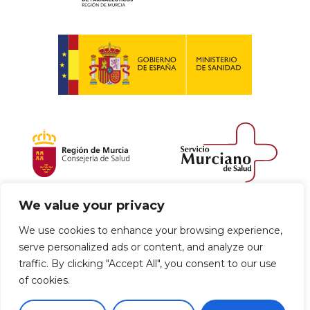
We value your privacy
Política de envío y devoluciones
We use cookies to enhance your browsing experience,
serve personalized ads or content, and analyze our
Política de privacidad
Uso de cookies
traffic. By clicking "Accept All", you consent to our use
of cookies.
Aviso legal
Términos y condiciones