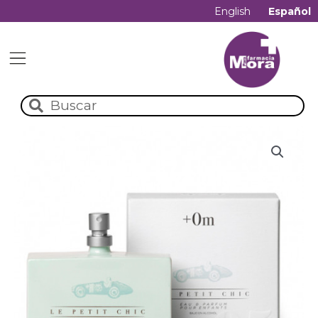
English
Español