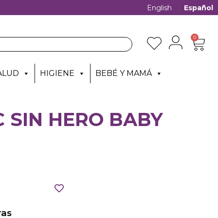
English
Español
0
ALUD
HIGIENE
BEBÉ Y MAMÁ
 SIN HERO BABY
as