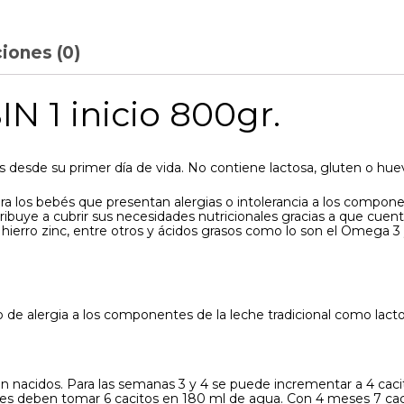
iones (0)
N 1 inicio 800gr.
 desde su primer día de vida. No contiene lactosa, gluten o hue
ara los bebés que presentan alergias o intolerancia a los compon
ibuye a cubrir sus necesidades nutricionales gracias a que cuent
io, hierro zinc, entre otros y ácidos grasos como lo son el Omega 3
 de alergia a los componentes de la leche tradicional como lact
én nacidos. Para las semanas 3 y 4 se puede incrementar a 4 cac
s deben tomar 6 cacitos en 180 ml de agua. Con 4 meses 7 cacit