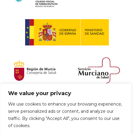
We value your privacy
Política de envío y devoluciones
We use cookies to enhance your browsing experience,
serve personalized ads or content, and analyze our
Política de privacidad
Uso de cookies
traffic. By clicking "Accept All", you consent to our use
of cookies.
Aviso legal
Términos y condiciones