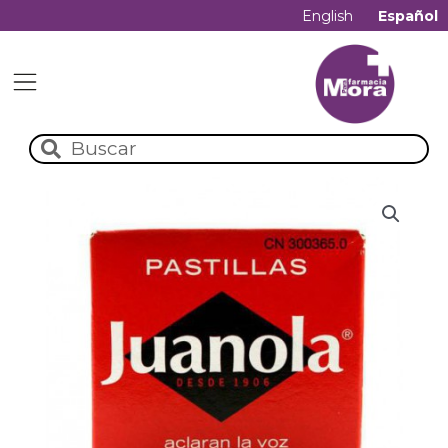
English
Español